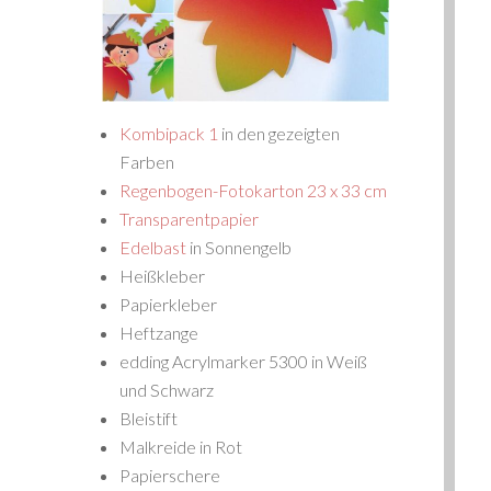
Kombipack 1
in den gezeigten
Farben
Regenbogen-Fotokarton 23 x 33 cm
Transparentpapier
Edelbast
in Sonnengelb
Heißkleber
Papierkleber
Heftzange
edding Acrylmarker 5300 in Weiß
und Schwarz
Bleistift
Malkreide in Rot
Papierschere