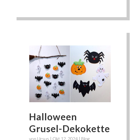
Halloween
Grusel-Dekokette
von
Ursus
|
Okt 12, 2024
|
Blog
,