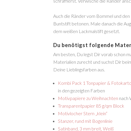
schraffierst. Verwische die Ränder ans
Auch die Ränder vom Bommel und den K
Buntstift betonen. Male danach die Aug
dem weißen Lackmalstift gesetzt.
Du benötigst folgende Materi
Am besten, Du legst Dir vorab schon mal
Materialien zurecht und suchst Dir bei
Deine Lieblingsfarben aus.
Kombi Pack 1 Tonpapier & Fotokart
in den gezeigten Farben
Motivpapiere zu Weihnachten
nach 
Transparentpapier 85 g/qm Block
Motivlocher Stern „klein“
Stanzer, rund mit Bogenlinie
Satinband, 3 mm breit, Weiß