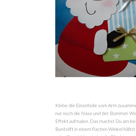
Klebe die Einzelteile vom Arm zusamm
nur noch die Nase und der Bommel. Wer
Effekt aufmalen. Das machst Du am be
Buntstift in einem flachen Winkel hälts