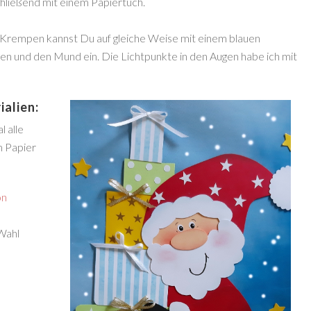
chließend mit einem Papiertuch.
rempen kannst Du auf gleiche Weise mit einem blauen
en und den Mund ein. Die Lichtpunkte in den Augen habe ich mit
alien:
 alle
m Papier
on
Wahl