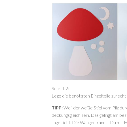
Schritt 2:
Lege die benötigten Einzelteile zurecht
TIPP:
Weil der weiße Stiel vom Pilz dur
deckungsgleich sein. Das gelingt am be
Tageslicht. Die Wangen kannst Du mit 