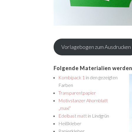
Vorlagebogen zum Ausdrucken
Folgende Materialien werden
Kombipack 1
in den gezeigten
Farben
Transparentpapier
Motivstanzer Ahornblatt
„maxi“
Edelbast matt
in Lindgrün
Heißkleber
Papierkleber