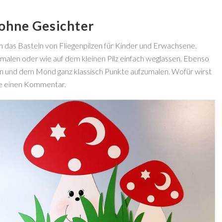
 ohne Gesichter
um das Basteln von Fliegenpilzen für Kinder und Erwachsene.
fmalen oder wie auf dem kleinen Pilz einfach weglassen. Ebenso
rn und dem Mond ganz klassisch Punkte aufzumalen. Wofür wirst
ne einen Kommentar.