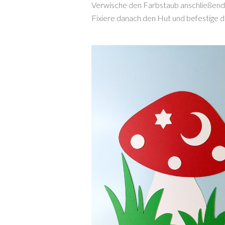
Verwische den Farbstaub anschließend
Fixiere danach den Hut und befestige 