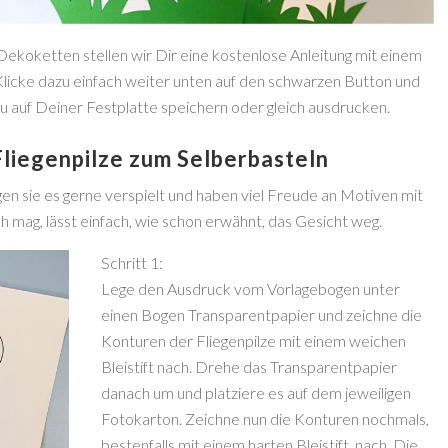
Dekoketten stellen wir Dir eine kostenlose Anleitung mit einem
licke dazu einfach weiter unten auf den schwarzen Button und
Du auf Deiner Festplatte speichern oder gleich ausdrucken.
Fliegenpilze zum Selberbasteln
n sie es gerne verspielt und haben viel Freude an Motiven mit
ch mag, lässt einfach, wie schon erwähnt, das Gesicht weg.
Schritt 1:
Lege den Ausdruck vom Vorlagebogen unter
einen Bogen Transparentpapier und zeichne die
Konturen der Fliegenpilze mit einem weichen
Bleistift nach. Drehe das Transparentpapier
danach um und platziere es auf dem jeweiligen
Fotokarton. Zeichne nun die Konturen nochmals,
bestenfalls mit einem harten Bleistift, nach. Die