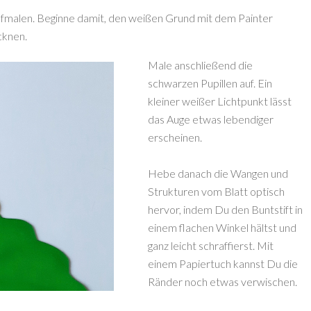
fmalen. Beginne damit, den weißen Grund mit dem Painter
ocknen.
Male anschließend die
schwarzen Pupillen auf. Ein
kleiner weißer Lichtpunkt lässt
das Auge etwas lebendiger
erscheinen.
Hebe danach die Wangen und
Strukturen vom Blatt optisch
hervor, indem Du den Buntstift in
einem flachen Winkel hältst und
ganz leicht schraffierst. Mit
einem Papiertuch kannst Du die
Ränder noch etwas verwischen.