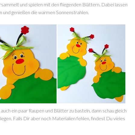
sammelt und spielen mit den fliegenden Blättern. Dabei lassen
gen und genießen die warmen Sonnenstrahlen.
ch ein paar Raupen und Blätter zu basteln, dann schau gleich
egen. Falls Dir aber noch Materialien fehlen, findest Du vieles