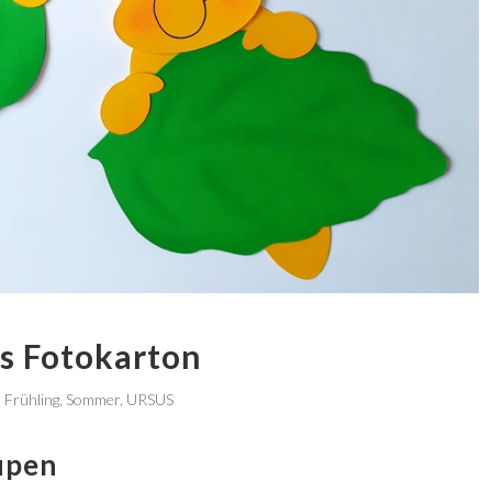
s Fotokarton
,
Frühling
,
Sommer
,
URSUS
upen