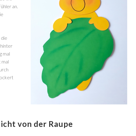
ühler an.
ie
 die
 hinter
g mal
t mal
urch
lockert
sicht von der Raupe