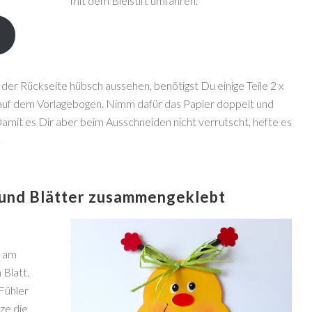
mit dem Bleistift umfahren.
der Rückseite hübsch aussehen, benötigst Du einige Teile 2 x
u auf dem Vorlagebogen. Nimm dafür das Papier doppelt und
amit es Dir aber beim Ausschneiden nicht verrutscht, hefte es
.
und Blätter zusammengeklebt
e am
 Blatt.
Fühler
ze die