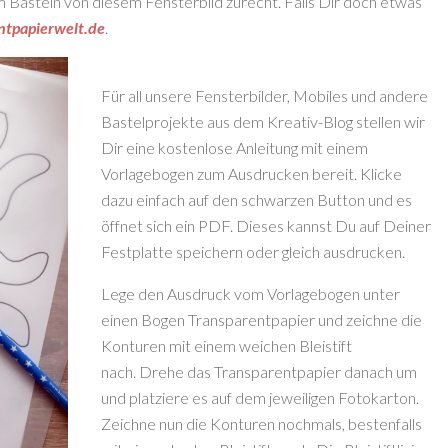
m Basteln von diesem Fensterbild zurecht. Falls Dir doch etwas
ntpapierwelt.de
.
Für all unsere Fensterbilder, Mobiles und andere
Bastelprojekte aus dem Kreativ-Blog stellen wir
Dir eine kostenlose Anleitung mit einem
Vorlagebogen zum Ausdrucken bereit. Klicke
dazu einfach auf den schwarzen Button und es
öffnet sich ein PDF. Dieses kannst Du auf Deiner
Festplatte speichern oder gleich ausdrucken.
Lege den Ausdruck vom Vorlagebogen unter
einen Bogen Transparentpapier und zeichne die
Konturen mit einem weichen Bleistift
nach.
Drehe das Transparentpapier danach um
und platziere es auf dem jeweiligen Fotokarton.
Zeichne nun die Konturen nochmals, bestenfalls