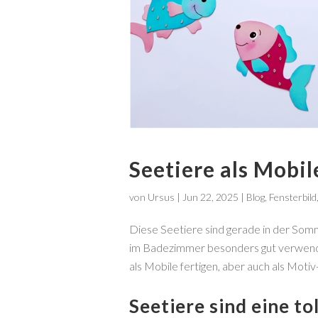
Seetiere als Mobil
von
Ursus
|
Jun 22, 2025
|
Blog
,
Fensterbild
Diese Seetiere sind gerade in der Somm
im Badezimmer besonders gut verwend
als Mobile fertigen, aber auch als Moti
Seetiere sind eine t