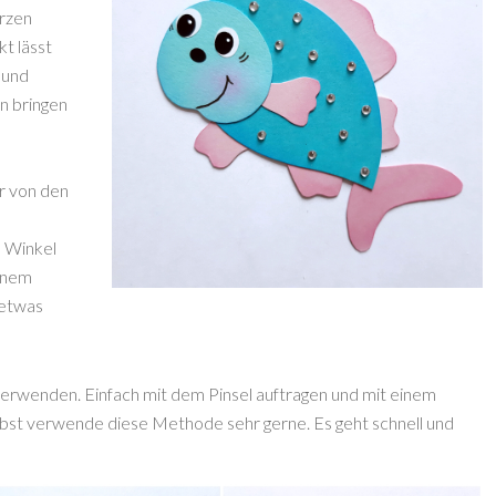
arzen
kt lässt
 und
n bringen
r von den
n Winkel
einem
 etwas
verwenden. Einfach mit dem Pinsel auftragen und mit einem
lbst verwende diese Methode sehr gerne. Es geht schnell und