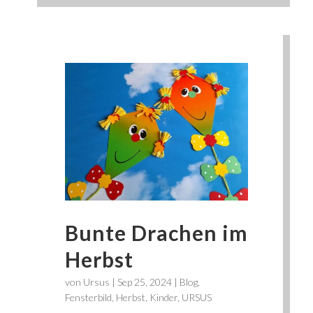
Bunte Drachen im
Herbst
von
Ursus
|
Sep 25, 2024
|
Blog
,
Fensterbild
,
Herbst
,
Kinder
,
URSUS