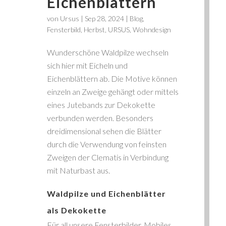
Eichenblättern
von
Ursus
|
Sep 28, 2024
|
Blog
,
Fensterbild
,
Herbst
,
URSUS
,
Wohndesign
Wunderschöne Waldpilze wechseln
sich hier mit Eicheln und
Eichenblättern ab. Die Motive können
einzeln an Zweige gehängt oder mittels
eines Jutebands zur Dekokette
verbunden werden. Besonders
dreidimensional sehen die Blätter
durch die Verwendung von feinsten
Zweigen der Clematis in Verbindung
mit Naturbast aus.
Waldpilze und Eichenblätter
als Dekokette
Für all unsere Fensterbilder, Mobiles