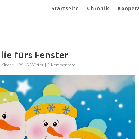
Startseite
Chronik
Kooper
ie fürs Fenster
,
Kinder
,
URSUS
,
Winter
|
2 Kommentare