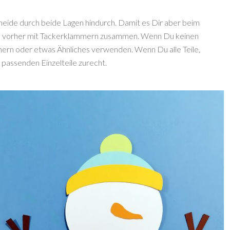
eide durch beide Lagen hindurch. Damit es Dir aber beim
 es vorher mit Tackerklammern zusammen. Wenn Du keinen
ern oder etwas Ähnliches verwenden. Wenn Du alle Teile,
s passenden Einzelteile zurecht.