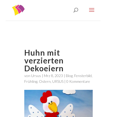
Huhn mit
verzierten
Dekoeiern
von
Ursus
|
Mrz 8, 2023
|
Blog
,
Fensterbild
,
Frühling
,
Ostern
,
URSUS
|
0 Kommentare