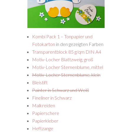
Kombi Pack 1 – Tonpapier und
Fotokarton
in den gezeigten Farben
Transparentblock 85 g/qm DIN A4
Motiv-Locher Blattzweig, groß
Motiv-Locher Sternenblume, mittel
Motiv-Locher Sternenblume, klein
Bleistift
Painter in Schwarz und Weiß
Fineliner in Schwarz
Malkreiden
Papierschere
Papierkleber
Heftzange