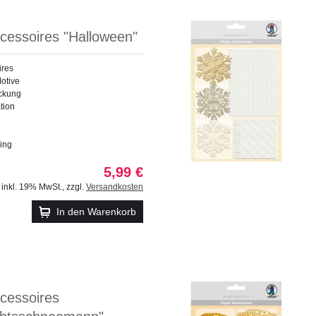
cessoires "Halloween"
ires
otive
ackung
tion
ing
5,99 €
inkl. 19% MwSt.
,
zzgl.
Versandkosten
In den Warenkorb
cessoires