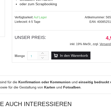
oder zum Scrapbooking
Verfügbarkeit:
Auf Lager
Artikelnummer: 56
Lieferzeit: 4-5 Tage
EAN: 4008525
Kreativ Accessoires "Wir feiern meine 
silber
UNSER PREIS:
4,
5,99 €
inkl. 19% MwSt.
,
zzgl.
Versand
inkl. 19% MwSt.
,
zzgl.
Versandkosten
In den Warenkorb
Menge
sind für die
Konfirmation oder Kommunion
und
einseitig bedruckt
owie für die Gestaltung von
Karten
und
Fotoalben
.
IE AUCH INTERESSIEREN