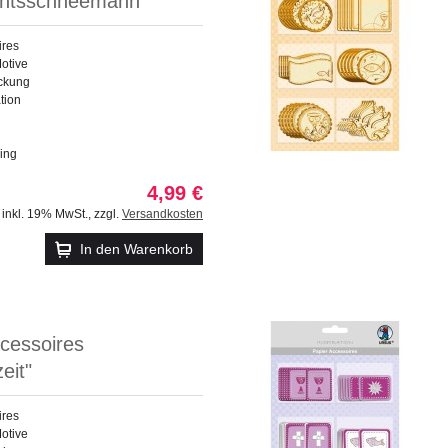
htsschneemann"
ires
otive
ackung
tion
ing
4,99 €
inkl. 19% MwSt.
,
zzgl.
Versandkosten
In den Warenkorb
cessoires
eit"
ires
otive