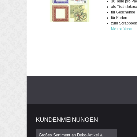
36 Teile pro P
als Tischdekora
für Geschenke
für Karten
zum Scrapbook
Mehr erfahren
KUNDENMEINUNGEN
Großes Sortiment an Deko-Artikel &