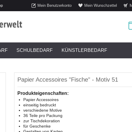
Mein Benutzerkonto
Mein Wunschzettel
M
op
ARF
SCHULBEDARF
KÜNSTLERBEDARF
Papier Accessoires "Fische" - Motiv 51
Produkteigenschaften:
Papier Accessoires
einseitig bedruckt
verschiedene Motive
36 Teile pro Packung
zur Tischdekoration
für Geschenke
Gestalten von Karten