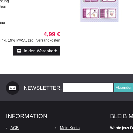
ackung
tion
ing
4,99 €
inkl. 19% MwSt.
,
zzgl.
Versandkosten
In den Warenkorb
NEWSLETTER:
Absenden
INFORMATION
BLEIB 
AGB
Mein Konto
Werde jetzt F