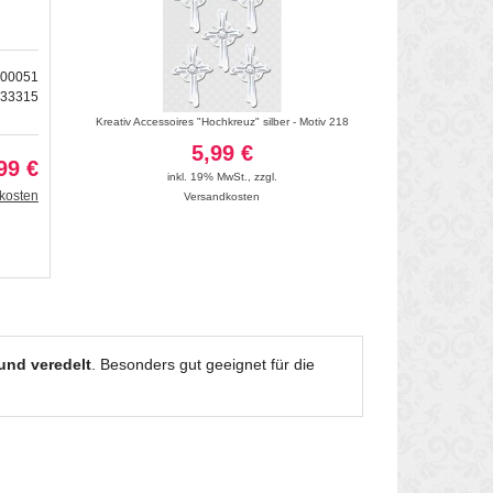
500051
133315
Konfirmation 2"
Kreativ Accessoires "Hochkreuz" silber - Motiv 218
Kreativ Accessoires
5,99 €
5
99 €
inkl. 19% MwSt.
,
zzgl.
inkl. 19
kosten
Versandkosten
Vers
 und veredelt
. Besonders gut geeignet für die