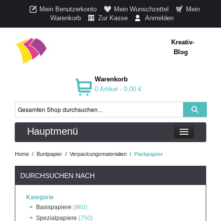
Mein Benutzerkonto
Mein Wunschzettel
Mein
Warenkorb
Zur Kasse
Anmelden
Kreativ-
Blog
Warenkorb
0 Artikel -
0,00 €
Hauptmenü
Home
/
Buntpapier
/
Verpackungsmaterialien
/
Packpapier
DURCHSUCHEN NACH
Kategorie
Basispapiere
(960)
Spezialpapiere
(750)