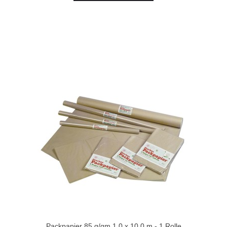
Packpapier 85 g/qm 1,0 x 10,0 m - 1 Rolle