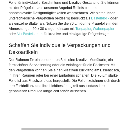
Folie
für individuelle Beschriftung und kreative Gestaltung. Sie können
mit der Prägefolie aus unserem Angebot Reliefs bilden und
phantasievolle Designmöglichkeiten wahrnehmen. Wir bieten Ihnen
unterschiedliche Prägefolien beidseitig bedruckt als
Bastelblock
oder
als einzelne Blätter an. Nutzen Sie die 70 µm dünne Prägefolie in den
Abmessungen 20 x 30 cm gemeinsam mit
Tonpapier
,
Wabenpapier
oder
Alu-Bastelkarton
für kreative und einzigartige Prägedesigns.
Schaffen Sie individuelle Verpackungen und
Dekoartikeln
Der Rahmen für ein besonderes Bild, eine kreative Menükarte, ein
formschöner Serviettenring oder ein Anhänger für ein Päckchen: Mit
den Prägefolien können Sie einen kreativen Blickfang am Essenstisch,
in Ihren Räumen oder bei einer Einladung schaffen. Die 70 µm starke
Folie ist aus Frischzellulose hergestellt. Die Folien zeichnen sich durch
ihre Farbbrillanz und ihre Lichtbeständigkeit aus, sodass Ihre
gebastelten Produkte lange Zeit schön aussehen.