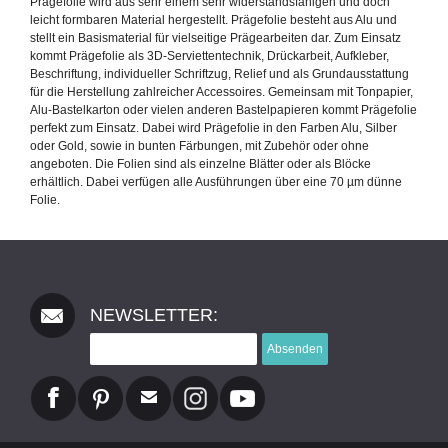
Prägefolie wird aus sehr einem sehr widerstandsfähigen und doch
leicht formbaren Material hergestellt. Prägefolie besteht aus Alu und
stellt ein Basismaterial für vielseitige Prägearbeiten dar. Zum Einsatz
kommt Prägefolie als 3D-Serviettentechnik, Drückarbeit, Aufkleber,
Beschriftung, individueller Schriftzug, Relief und als Grundausstattung
für die Herstellung zahlreicher Accessoires. Gemeinsam mit Tonpapier,
Alu-Bastelkarton oder vielen anderen Bastelpapieren kommt Prägefolie
perfekt zum Einsatz. Dabei wird Prägefolie in den Farben Alu, Silber
oder Gold, sowie in bunten Färbungen, mit Zubehör oder ohne
angeboten. Die Folien sind als einzelne Blätter oder als Blöcke
erhältlich. Dabei verfügen alle Ausführungen über eine 70 µm dünne
Folie.
NEWSLETTER:
Absenden