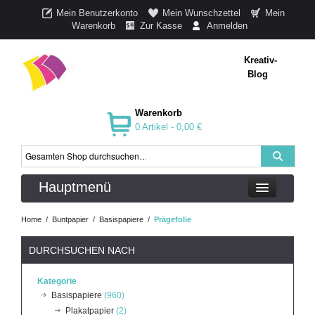
Mein Benutzerkonto
Mein Wunschzettel
Mein
Warenkorb
Zur Kasse
Anmelden
Kreativ-
Blog
Warenkorb
0 Artikel -
0,00 €
Hauptmenü
Home
/
Buntpapier
/
Basispapiere
/
Prägefolie
DURCHSUCHEN NACH
Kategorie
Basispapiere
(960)
Plakatpapier
(2)