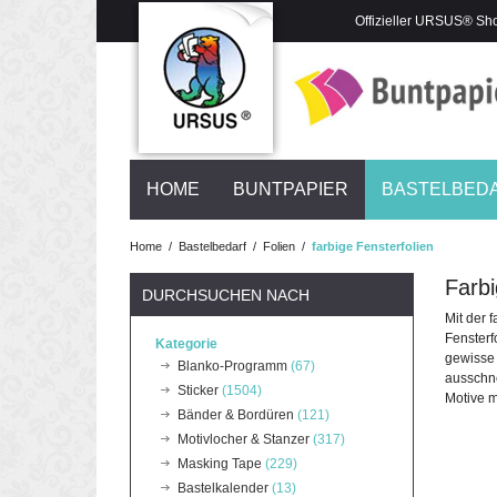
Offizieller URSUS® Sh
HOME
BUNTPAPIER
BASTELBED
Home
/
Bastelbedarf
/
Folien
/
farbige Fensterfolien
Farbi
DURCHSUCHEN NACH
Mit der 
Fensterf
Kategorie
gewisse 
Blanko-Programm
(67)
ausschne
Sticker
(1504)
Motive m
Bänder & Bordüren
(121)
Motivlocher & Stanzer
(317)
Masking Tape
(229)
Bastelkalender
(13)