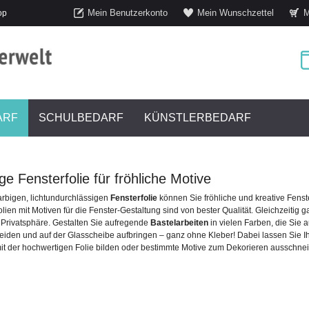
Mein Benutzerkonto
Mein Wunschzettel
M
op
ARF
SCHULBEDARF
KÜNSTLERBEDARF
ge Fensterfolie für fröhliche Motive
farbigen, lichtundurchlässigen
Fensterfolie
können Sie fröhliche und kreative Fenste
olien mit Motiven für die Fenster-Gestaltung sind von bester Qualität. Gleichzeitig g
Privatsphäre. Gestalten Sie aufregende
Bastelarbeiten
in vielen Farben, die Sie 
iden und auf der Glasscheibe aufbringen – ganz ohne Kleber! Dabei lassen Sie Ih
it der hochwertigen Folie bilden oder bestimmte Motive zum Dekorieren ausschne