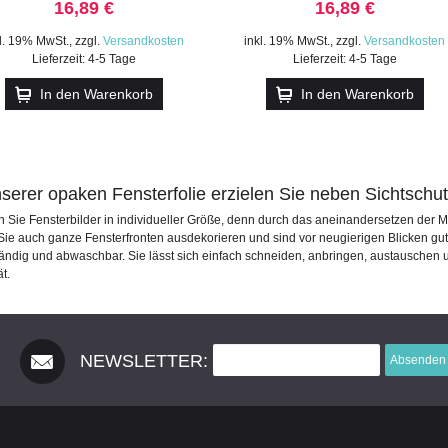
16,89 €
16,89 €
kl. 19% MwSt.
,
zzgl.
Versandkosten
inkl. 19% MwSt.
,
zzgl.
Versandkosten
Lieferzeit: 4-5 Tage
Lieferzeit: 4-5 Tage
In den Warenkorb
In den Warenkorb
nserer opaken Fensterfolie erzielen Sie neben Sichtsch
n Sie Fensterbilder in individueller Größe, denn durch das aneinandersetzen der Mo
ie auch ganze Fensterfronten ausdekorieren und sind vor neugierigen Blicken gut
tändig und abwaschbar. Sie lässt sich einfach schneiden, anbringen, austauschen u
ät.
NEWSLETTER:
Absenden