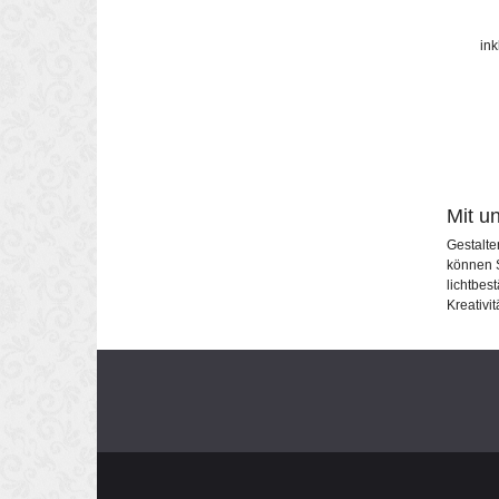
in
Mit u
Gestalte
können S
lichtbes
Kreativit