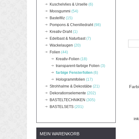
Kuschelvlies & Urselle
(6)
Moosgummi
(54)
Bastelfilz
(15)
Pompons & Chenilledraht
(98)
Kreativ-Draht
(1)
Edelbast & Naturbast
(7)
Wackelaugen
(20)
Folien
(44)
Kreativ-Folien
(18)
transparent-farbige Folien
(3)
farbige Fensterfolien
(6)
Hologrammfolien
(17)
Strohhalme & Dekostäbe
(21)
Farb
Dekorationselemente
(202)
BASTELTECHNIKEN
(305)
BASTELSETS
(201)
in
MEIN WARENKORB