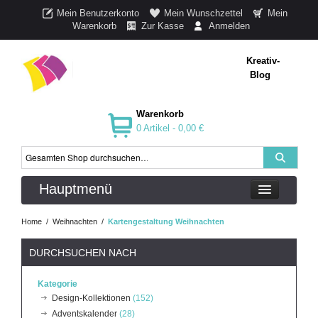
Mein Benutzerkonto
Mein Wunschzettel
Mein
Warenkorb
Zur Kasse
Anmelden
Kreativ-
Blog
Warenkorb
0 Artikel -
0,00 €
Hauptmenü
Home
/
Weihnachten
/
Kartengestaltung Weihnachten
DURCHSUCHEN NACH
Kategorie
Design-Kollektionen
(152)
Adventskalender
(28)