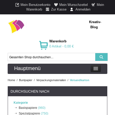
Mein Benutzerkonto
Mein Wunschzettel
Mein
Warenkorb
Zur Kasse
Anmelden
Kreativ-
Blog
Warenkorb
0 Artikel -
0,00 €
Hauptmenü
Home
/
Buntpapier
/
Verpackungsmaterialien
/
Versandkarton
DURCHSUCHEN NACH
Kategorie
Basispapiere
(960)
Spezialpapiere
(750)