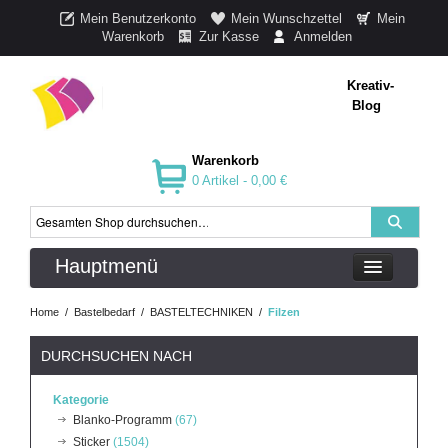
Mein Benutzerkonto
Mein Wunschzettel
Mein
Warenkorb
Zur Kasse
Anmelden
Kreativ-
Blog
Warenkorb
0 Artikel -
0,00 €
Hauptmenü
Home
/
Bastelbedarf
/
BASTELTECHNIKEN
/
Filzen
DURCHSUCHEN NACH
Kategorie
Blanko-Programm
(67)
Sticker
(1504)