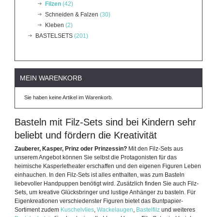
Filzen
(42)
Schneiden & Falzen
(30)
Kleben
(2)
BASTELSETS
(201)
MEIN WARENKORB
Sie haben keine Artikel im Warenkorb.
Basteln mit Filz-Sets sind bei Kindern sehr
beliebt und fördern die Kreativität
Zauberer, Kasper, Prinz oder Prinzessin?
Mit den Filz-Sets aus
unserem Angebot können Sie selbst die Protagonisten für das
heimische Kasperletheater erschaffen und den eigenen Figuren Leben
einhauchen. In den Filz-Sets ist alles enthalten, was zum Basteln
liebevoller Handpuppen benötigt wird. Zusätzlich finden Sie auch Filz-
Sets, um kreative Glücksbringer und lustige Anhänger zu basteln. Für
Eigenkreationen verschiedenster Figuren bietet das Buntpapier-
Sortiment zudem
Kuschelvlies
,
Wackelaugen
,
Bastelfilz
und weiteres