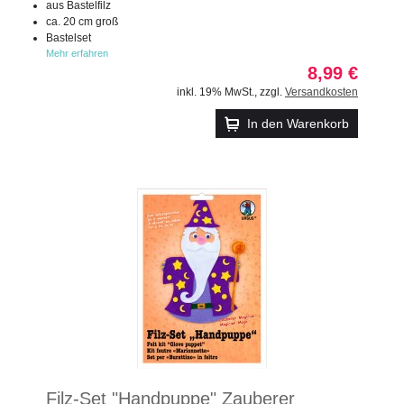
aus Bastelfilz
ca. 20 cm groß
Bastelset
Mehr erfahren
8,99 €
inkl. 19% MwSt.
,
zzgl.
Versandkosten
In den Warenkorb
Filz-Set "Handpuppe" Zauberer