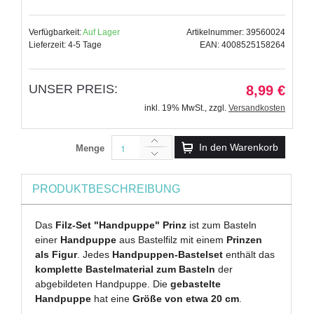
Verfügbarkeit:
Auf Lager
Artikelnummer: 39560024
Lieferzeit: 4-5 Tage
EAN: 4008525158264
UNSER PREIS:
8,99 €
inkl. 19% MwSt.
,
zzgl.
Versandkosten
In den Warenkorb
Menge
PRODUKTBESCHREIBUNG
Das
Filz-Set "Handpuppe" Prinz
ist zum Basteln
einer
Handpuppe
aus Bastelfilz mit einem
Prinzen
als Figur
. Jedes
Handpuppen-Bastelset
enthält das
komplette Bastelmaterial zum Basteln
der
abgebildeten Handpuppe. Die
gebastelte
Handpuppe
hat eine
Größe von etwa 20 cm
.