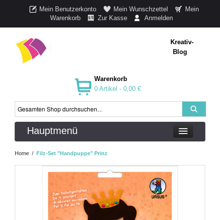
Mein Benutzerkonto
Mein Wunschzettel
Mein
Warenkorb
Zur Kasse
Anmelden
Kreativ-
Blog
Warenkorb
0 Artikel -
0,00 €
Hauptmenü
Home
/
Filz-Set "Handpuppe" Prinz