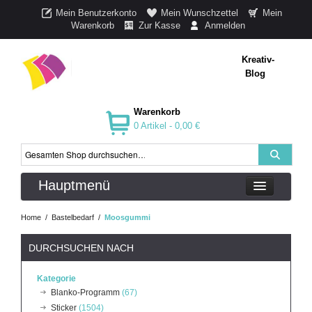
Mein Benutzerkonto
Mein Wunschzettel
Mein
Warenkorb
Zur Kasse
Anmelden
Kreativ-
Blog
Warenkorb
0 Artikel -
0,00 €
Hauptmenü
Home
/
Bastelbedarf
/
Moosgummi
DURCHSUCHEN NACH
Kategorie
Blanko-Programm
(67)
Sticker
(1504)