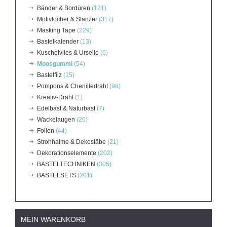
Bänder & Bordüren
(121)
Motivlocher & Stanzer
(317)
Masking Tape
(229)
Bastelkalender
(13)
Kuschelvlies & Urselle
(6)
Moosgummi
(54)
Bastelfilz
(15)
Pompons & Chenilledraht
(98)
Kreativ-Draht
(1)
Edelbast & Naturbast
(7)
Wackelaugen
(20)
Folien
(44)
Strohhalme & Dekostäbe
(21)
Dekorationselemente
(202)
BASTELTECHNIKEN
(305)
BASTELSETS
(201)
MEIN WARENKORB