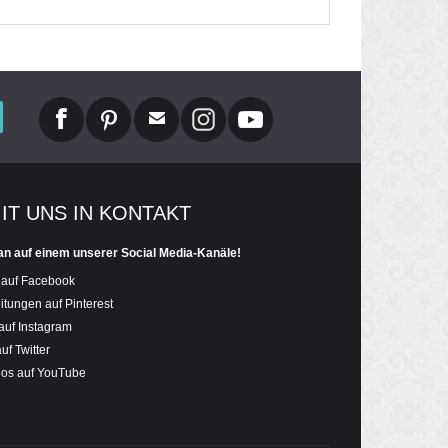
55 dunkelgrün
58 grasgrün
61 lila
62 pink
MIT UNS IN KONTAKT
an auf einem unserer Social Media-Kanäle!
70 hellbraun
 auf Facebook
itungen auf Pinterest
72 mittelbraun
auf Instagram
uf Twitter
81 mittelgrau
eos auf YouTube
90 schwarz