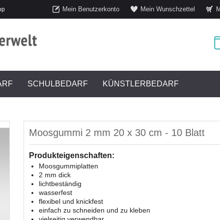
Mein Benutzerkonto
Mein Wunschzettel
M
op
ARF
SCHULBEDARF
KÜNSTLERBEDARF
Moosgummi 2 mm 20 x 30 cm - 10 Blatt
Produkteigenschaften:
Moosgummiplatten
2 mm dick
lichtbeständig
wasserfest
flexibel und knickfest
einfach zu schneiden und zu kleben
vielseitig verwendbar