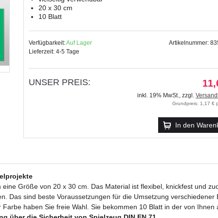
20 x 30 cm
10 Blatt
Verfügbarkeit:
Auf Lager
Artikelnummer: 8
Lieferzeit: 4-5 Tage
UNSER PREIS:
11,
inkl. 19% MwSt.
,
zzgl.
Versand
Grundpreis: 1,17 € p
In den Waren
elprojekte
ne Größe von 20 x 30 cm. Das Material ist flexibel, knickfest und zud
n. Das sind beste Voraussetzungen für die Umsetzung verschiedener Ba
r Farbe haben Sie freie Wahl. Sie bekommen 10 Blatt in der von Ihne
ng über die Sicherheit von Spielzeug DIN EN 71.