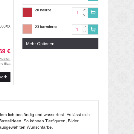
20 hellrot
3500XX
23 karminrot
Mehr Optionen
26 rosa
69 €
kosten
33 mittelblau
ro Blatt
korb
34 dunkelblau
35 californiablau
41 orange
em lichtbeständig und wasserfest. Es lässt sich
stelideen. So können Tierfiguren, Bilder,
n ausgewählten Wunschfarbe.
51 hellgrün