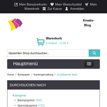
Mein Benutzerkonto
Mein Wunschzettel
Mein
Warenkorb
Zur Kasse
Anmelden
Kreativ-
Blog
Warenkorb
0 Artikel -
0,00 €
Hauptmenü
Home
/
Buntpapier
/
Kartengestaltung
/
Grußkarten Sets
DURCHSUCHEN NACH
Kategorie
Basispapiere
(960)
Spezialpapiere
(750)