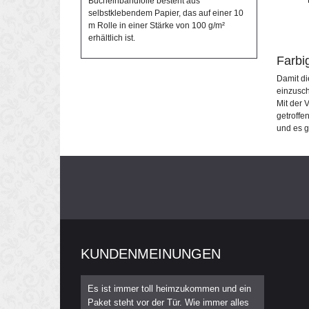
Bucheinbandfolie besteht aus
selbstklebendem Papier, das auf einer 10
m Rolle in einer Stärke von 100 g/m²
erhältlich ist.
Farbi
Damit di
einzusch
Mit der
getroffe
und es g
KUNDENMEINUNGEN
Es ist immer toll heimzukommen und ein
Paket steht vor der Tür. Wie immer alles