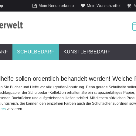
Mein Benutzerkonto
Mein Wunschzettel
M
op
ARF
SCHULBEDARF
KÜNSTLERBEDARF
helfe sollen ordentlich behandelt werden! Welche
 Sie Bücher und Hefte vor allzu großer Abnutzung. Denn gerade Schulhelfe solle
chlagpapier der Schulbedarf-Kollektion erhalten Sie ein strapazierfähiges Papier, 
ssenen Buchrücken und aufgeriebenen Heften schützt. Mit diesem nützlichen Produk
ungsreich. Sie können den einzelnen Farben auch die Schulfächer zuordnen sowie
ires
verzieren.