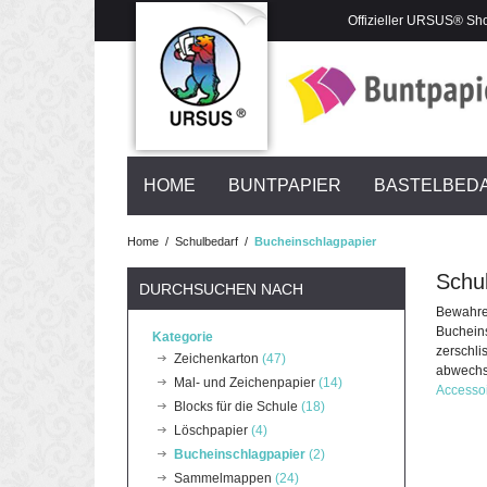
Offizieller URSUS® Sh
HOME
BUNTPAPIER
BASTELBED
Home
/
Schulbedarf
/
Bucheinschlagpapier
Schul
DURCHSUCHEN NACH
Bewahren
Bucheins
Kategorie
zerschli
Zeichenkarton
(47)
abwechsl
Mal- und Zeichenpapier
(14)
Accesso
Blocks für die Schule
(18)
Löschpapier
(4)
Bucheinschlagpapier
(2)
Sammelmappen
(24)