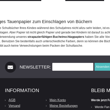
ges Tauenpapier zum Einschlagen von Büchern
e Schulbücher Ihres Kindes während des Schuljahres nicht allzu sehr leiden, ist es
lagen. Aber Papier ist nicht gleich Papier und gerade bei Kindern ist darauf zu ac
 Verwendung unseres
strapazierfähigen Bucheinschlagpapiers
haben Sie alle Vor
n. Benutzen Sie bestenfalls auch unterschiedliche Farben, denn so können die Bü
ibt auch keine Verwechslungen beim Packen der Schultasche.
NEWSLETTER:
Absenden
INFORMATION
BLEIB 
AGB
Mein Konto
Werde jetzt F
Versand
Meine Bestellungen
Werde Fan