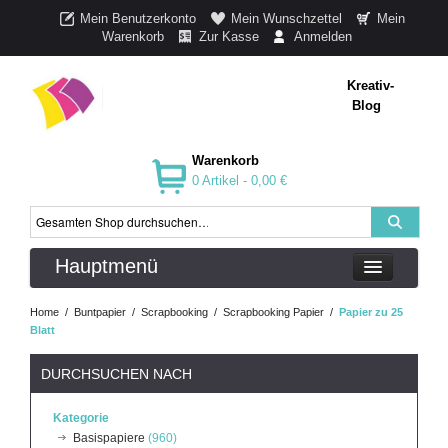
Mein Benutzerkonto
Mein Wunschzettel
Mein
Warenkorb
Zur Kasse
Anmelden
Kreativ-
Blog
Warenkorb
0 Artikel -
0,00 €
Hauptmenü
Home
/
Buntpapier
/
Scrapbooking
/
Scrapbooking Papier
/
Papier zu 25
Blatt
DURCHSUCHEN NACH
Kategorie
Basispapiere
(960)