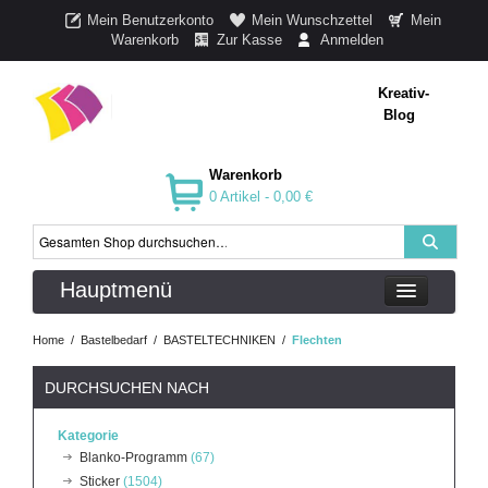
Mein Benutzerkonto
Mein Wunschzettel
Mein
Warenkorb
Zur Kasse
Anmelden
Kreativ-
Blog
Warenkorb
0 Artikel -
0,00 €
Hauptmenü
Home
/
Bastelbedarf
/
BASTELTECHNIKEN
/
Flechten
DURCHSUCHEN NACH
Kategorie
Blanko-Programm
(67)
Sticker
(1504)