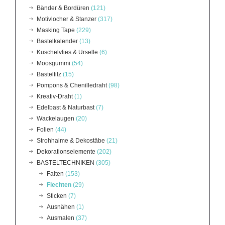
Bänder & Bordüren
(121)
Motivlocher & Stanzer
(317)
Masking Tape
(229)
Bastelkalender
(13)
Kuschelvlies & Urselle
(6)
Moosgummi
(54)
Bastelfilz
(15)
Pompons & Chenilledraht
(98)
Kreativ-Draht
(1)
Edelbast & Naturbast
(7)
Wackelaugen
(20)
Folien
(44)
Strohhalme & Dekostäbe
(21)
Dekorationselemente
(202)
BASTELTECHNIKEN
(305)
Falten
(153)
Flechten
(29)
Sticken
(7)
Ausnähen
(1)
Ausmalen
(37)