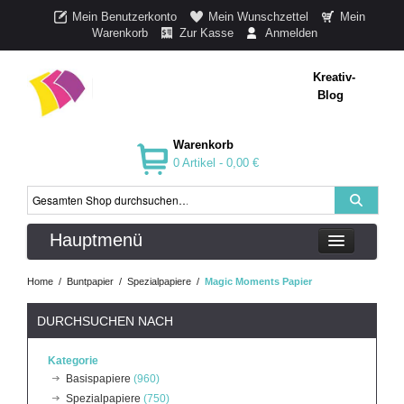
Mein Benutzerkonto
Mein Wunschzettel
Mein
Warenkorb
Zur Kasse
Anmelden
Kreativ-
Blog
Warenkorb
0 Artikel -
0,00 €
Hauptmenü
Home
/
Buntpapier
/
Spezialpapiere
/
Magic Moments Papier
DURCHSUCHEN NACH
Kategorie
Basispapiere
(960)
Spezialpapiere
(750)