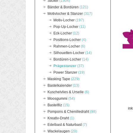
Sticker
(1504)
Bänder & Bordüren
(121)
Motivlocher & Stanzer
(317)
Motiv-Locher
(197)
Pop-Up-Locher
(11)
Eck-Locher
(12)
Positions-Locher
(4)
Rahmen-Locher
(6)
Silhouetten-Locher
(14)
Bordüren-Locher
(14)
Prägestanzer
(37)
Power Stanzer
(19)
Masking Tape
(229)
Bastelkalender
(13)
Kuschelvlies & Urselle
(6)
Moosgummi
(54)
Bastelfilz
(15)
in
Pompons & Chenilledraht
(98)
Kreativ-Draht
(1)
Edelbast & Naturbast
(7)
Wackelaugen
(20)