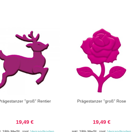
Prägestanzer "groß" Rentier
Prägestanzer "groß" Rose
19,49 €
19,49 €
kl. 19% MwSt.
,
zzgl.
Versandkosten
inkl. 19% MwSt.
,
zzgl.
Versandkosten