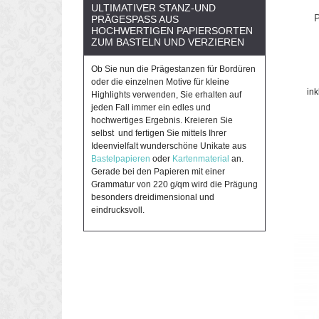
ULTIMATIVER STANZ-UND
P
PRÄGESPASS AUS H
OCHWERTIGEN PAPIERSORTEN Z
UM BASTELN UND VERZIEREN
Ob Sie nun die Prägestanzen für Bordüren
oder die einzelnen Motive für kleine
in
Highlights verwenden, Sie erhalten auf
jeden Fall immer ein edles und
hochwertiges Ergebnis. Kreieren Sie
selbst und fertigen Sie mittels Ihrer
Ideenvielfalt wunderschöne Unikate aus
Bastelpapieren
oder
Kartenmaterial
an.
Gerade bei den Papieren mit einer
Grammatur von 220 g/qm wird die Prägung
besonders dreidimensional und
eindrucksvoll.