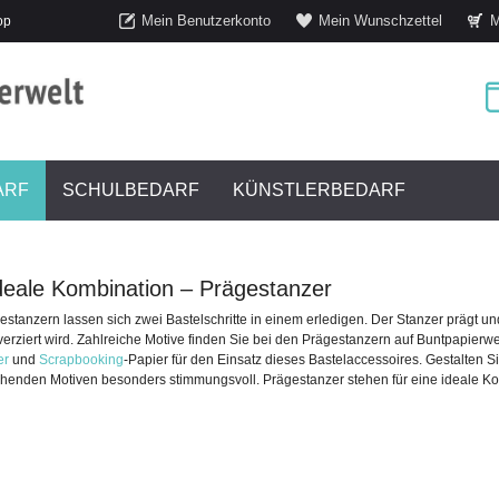
Mein Benutzerkonto
Mein Wunschzettel
M
op
ARF
SCHULBEDARF
KÜNSTLERBEDARF
deale Kombination – Prägestanzer
estanzern lassen sich zwei Bastelschritte in einem erledigen. Der Stanzer prägt und
verziert wird. Zahlreiche Motive finden Sie bei den Prägestanzern auf Buntpapierw
er
und
Scrapbooking
-Papier für den Einsatz dieses Bastelaccessoires. Gestalten S
henden Motiven besonders stimmungsvoll. Prägestanzer stehen für eine ideale K