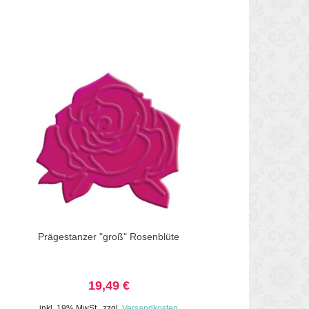
Prägestanzer "groß" Rosenblüte
19,49 €
inkl. 19% MwSt.
,
zzgl.
Versandkosten