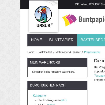
Offizieller URSUS® Sh
HOME
BUNTPAPIER
BASTELBED
Home
/
Bastelbedarf
/
Motivlocher & Stanzer
/
Prägestanzer
Die i
MEIN WARENKORB
Bei Präg
doppelt 
Sie haben keine Artikel im Warenkorb.
Tonpapi
entsprec
DURCHSUCHEN NACH
Kategorie
Blanko-Programm
(67)