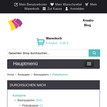
Mein Benutzerkonto
Mein Wunschzettel
Mein
Warenkorb
Zur Kasse
Anmelden
Kreativ-
Blog
Warenkorb
0 Artikel -
0,00 €
Hauptmenü
Home
/
Buntpapier
/
Basispapiere
/
Plakatkarton
DURCHSUCHEN NACH
Kategorie
Basispapiere
(960)
Plakatpapier
(2)