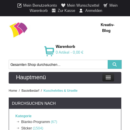
Mein Benutzerkonto
Mein Wunschzettel
Mein
Warenkorb
Zur Kasse
Anmelden
Kreativ-
Blog
Warenkorb
0 Artikel -
0,00 €
Hauptmenü
Home
/
Bastelbedarf
/
Kuschelvlies & Urselle
DURCHSUCHEN NACH
Kategorie
Blanko-Programm
(67)
Sticker
(1504)