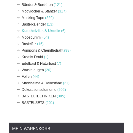
Bänder & Bordüren
(121)
Motivlocher & Stanzer
(317)
Masking Tape
(229)
Bastelkalender
(13)
Kuschelvlies & Urselle
(6)
Moosgummi
(54)
Bastelfilz
(15)
Pompons & Chenilledraht
(98)
Kreativ-Draht
(1)
Edelbast & Naturbast
(7)
Wackelaugen
(20)
Folien
(44)
Strohhalme & Dekostäbe
(21)
Dekorationselemente
(202)
BASTELTECHNIKEN
(305)
BASTELSETS
(201)
MEIN WARENKORB