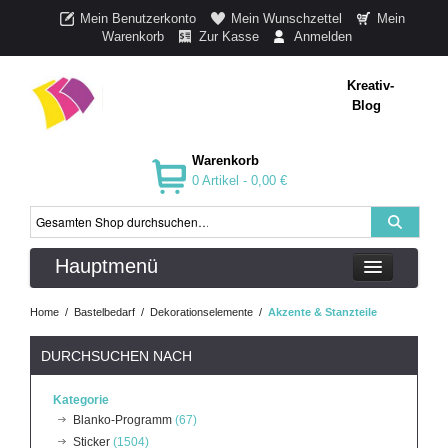
Mein Benutzerkonto
Mein Wunschzettel
Mein
Warenkorb
Zur Kasse
Anmelden
Kreativ-
Blog
Warenkorb
0 Artikel -
0,00 €
Hauptmenü
Home
/
Bastelbedarf
/
Dekorationselemente
/
Akzente & Stanzteile
DURCHSUCHEN NACH
Kategorie
Blanko-Programm
(67)
Sticker
(1504)