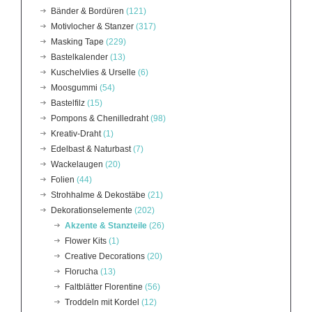
Bänder & Bordüren
(121)
Motivlocher & Stanzer
(317)
Masking Tape
(229)
Bastelkalender
(13)
Kuschelvlies & Urselle
(6)
Moosgummi
(54)
Bastelfilz
(15)
Pompons & Chenilledraht
(98)
Kreativ-Draht
(1)
Edelbast & Naturbast
(7)
Wackelaugen
(20)
Folien
(44)
Strohhalme & Dekostäbe
(21)
Dekorationselemente
(202)
Akzente & Stanzteile
(26)
Flower Kits
(1)
Creative Decorations
(20)
Florucha
(13)
Faltblätter Florentine
(56)
Troddeln mit Kordel
(12)