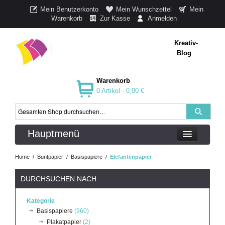
Mein Benutzerkonto
Mein Wunschzettel
Mein
Warenkorb
Zur Kasse
Anmelden
Kreativ-
Blog
Warenkorb
0 Artikel -
0,00 €
Hauptmenü
Home
/
Buntpapier
/
Basispapiere
/
Elefantenpapier
DURCHSUCHEN NACH
Kategorie
Basispapiere
(960)
Plakatpapier
(2)