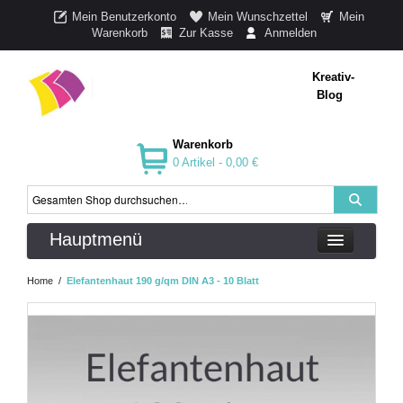
Mein Benutzerkonto
Mein Wunschzettel
Mein
Warenkorb
Zur Kasse
Anmelden
Kreativ-
Blog
Warenkorb
0 Artikel -
0,00 €
Hauptmenü
Home
/
Elefantenhaut 190 g/qm DIN A3 - 10 Blatt