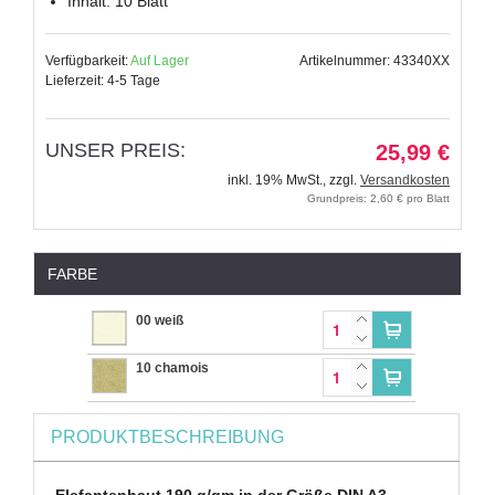
Inhalt: 10 Blatt
Verfügbarkeit:
Auf Lager
Artikelnummer: 43340XX
Lieferzeit: 4-5 Tage
UNSER PREIS:
25,99 €
inkl. 19% MwSt.
,
zzgl.
Versandkosten
Grundpreis: 2,60 € pro Blatt
FARBE
00 weiß
10 chamois
PRODUKTBESCHREIBUNG
Elefantenhaut 190 g/qm in der Größe DIN A3