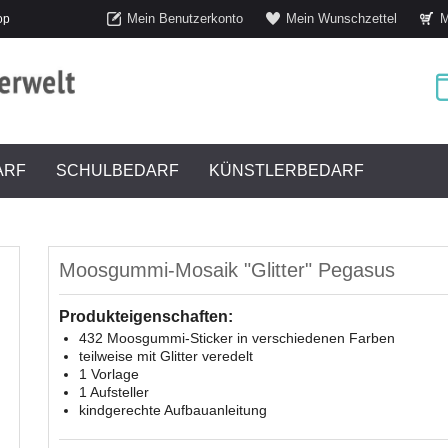
Mein Benutzerkonto
Mein Wunschzettel
M
op
ARF
SCHULBEDARF
KÜNSTLERBEDARF
Moosgummi-Mosaik "Glitter" Pegasus
Produkteigenschaften:
432 Moosgummi-Sticker in verschiedenen Farben
teilweise mit Glitter veredelt
1 Vorlage
1 Aufsteller
kindgerechte Aufbauanleitung