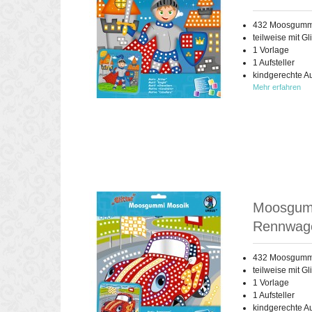
432 Moosgummi-
teilweise mit Gli
1 Vorlage
1 Aufsteller
kindgerechte A
Mehr erfahren
Moosgumm
Rennwag
432 Moosgummi-
teilweise mit Gli
1 Vorlage
1 Aufsteller
kindgerechte A