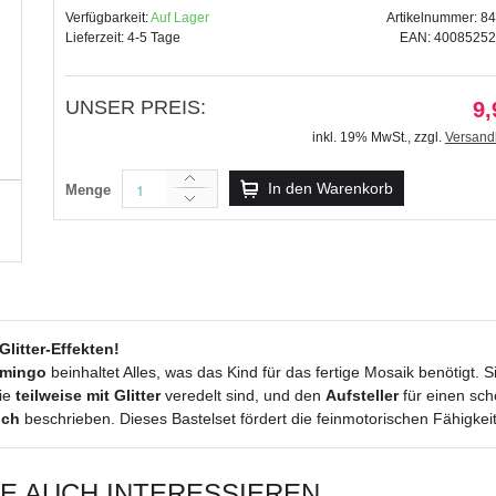
Verfügbarkeit:
Auf Lager
Artikelnummer: 8
Lieferzeit: 4-5 Tage
EAN: 4008525
UNSER PREIS:
9,
Moosgummi 2 mm 20 x 30 cm - 
inkl. 19% MwSt.
,
zzgl.
Versand
11,69 €
inkl. 19% MwSt.
,
zzgl.
In den Warenkorb
Menge
Versandkosten
litter-Effekten!
amingo
beinhaltet Alles, was das Kind für das fertige Mosaik benötigt. 
die
teilweise mit Glitter
veredelt sind, und den
Aufsteller
für einen sch
ich
beschrieben. Dieses Bastelset fördert die feinmotorischen Fähigkei
IE AUCH INTERESSIEREN