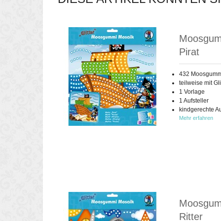
Moosgumm
Pirat
432 Moosgummi-
teilweise mit Gli
1 Vorlage
1 Aufsteller
kindgerechte A
Mehr erfahren
Moosgumm
Ritter