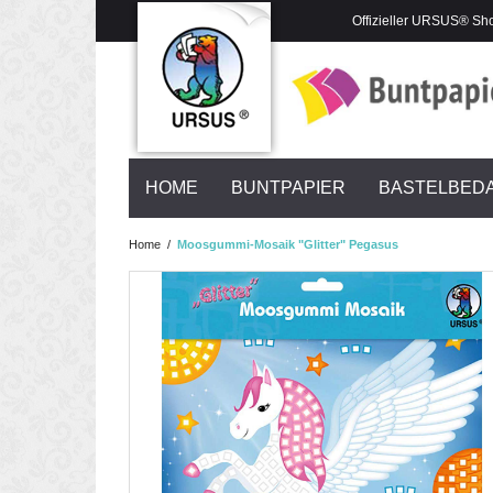
Offizieller URSUS® Sh
HOME
BUNTPAPIER
BASTELBED
Home
/
Moosgummi-Mosaik "Glitter" Pegasus