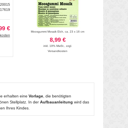
420015
217619
99 €
10 Blatt
Moosgummi Mosaik Elch, ca. 23 x 16 cm
Moosgummi 2 mm "Bu
kosten
8,99 €
17
inkl. 19% MwSt.
,
zzgl.
inkl. 19
Versandkosten
Vers
Sie erhalten eine
Vorlage
, die benötigten
önen Stellplatz. In der
Aufbauanleitung
wird das
ten Ihres Kindes.