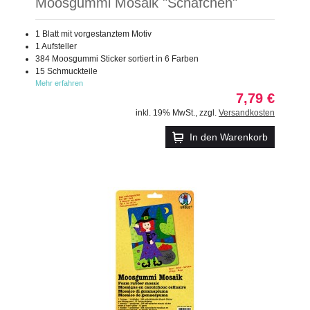
Moosgummi Mosaik "Schäfchen"
1 Blatt mit vorgestanztem Motiv
1 Aufsteller
384 Moosgummi Sticker sortiert in 6 Farben
15 Schmuckteile
Mehr erfahren
7,79 €
inkl. 19% MwSt.
,
zzgl.
Versandkosten
In den Warenkorb