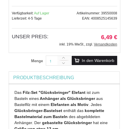
Verfügbarkeit:
Auf Lager
Artikelnummer: 39550008
Lieferzeit: 4-5 Tage
EAN: 4008525145639
UNSER PREIS:
6,49 €
inkl. 19% MwSt.
,
zzgl.
Versandkosten
In den Warenkorb
Menge
PRODUKTBESCHREIBUNG
Das
Filz-Set "Glücksbringer" Elefant
ist zum
Basteln eines
Anhänger als Glücksbringer
aus
Bastelfilz mit einem
Elefanten als Motiv
. Jedes
Glücksbringer-Bastelset
enthält das
komplette
Bastelmaterial zum Basteln
des abgebildeten
Anhänger. Der
gebastelte Glücksbringer
hat eine
Größe von etwa 12 cm
.