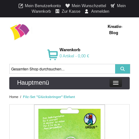
Mein Benutzerkonto
Mein Wunschzettel
Mein
Warenkorb
Zur Kasse
Anmelden
Kreativ-
Blog
Warenkorb
0 Artikel -
0,00 €
Hauptmenü
Home
/
Filz-Set "Glücksbringer" Elefant