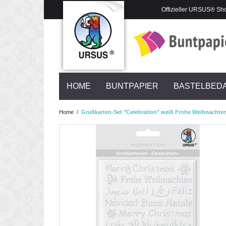
Offizieller URSUS® Sh
HOME
BUNTPAPIER
BASTELBED
Home
/
Grußkarten-Set "Celebration" weiß Frohe Weihnachten