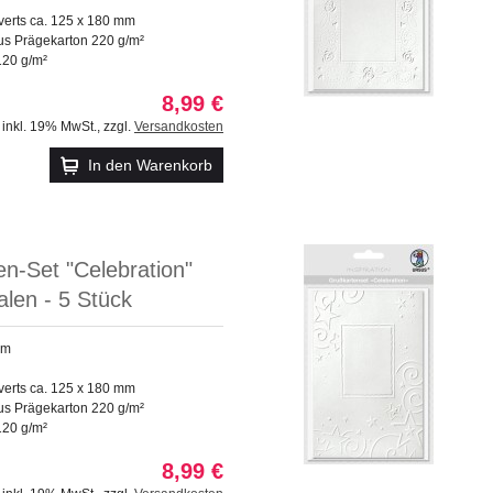
verts ca. 125 x 180 mm
us Prägekarton 220 g/m²
120 g/m²
8,99 €
inkl. 19% MwSt.
,
zzgl.
Versandkosten
In den Warenkorb
n-Set "Celebration"
alen - 5 Stück
mm
verts ca. 125 x 180 mm
us Prägekarton 220 g/m²
120 g/m²
8,99 €