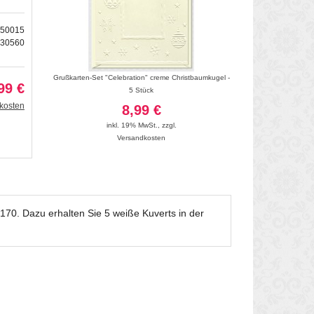
750015
030560
ot - 5 Karten
Grußkarten-Set "Celebration" creme Christbaumkugel -
Kartenset Greet
99 €
5 Stück
10
kosten
8,99 €
inkl. 19
inkl. 19% MwSt.
,
zzgl.
Vers
Versandkosten
70. Dazu erhalten Sie 5 weiße Kuverts in der