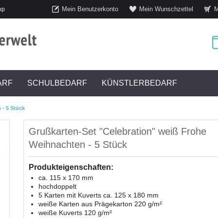
Mein Benutzerkonto
Mein Wunschzettel
M
op
ARF
SCHULBEDARF
KÜNSTLERBEDARF
 - 5 Stück
Grußkarten-Set "Celebration" weiß Frohe
Weihnachten - 5 Stück
Produkteigenschaften:
ca. 115 x 170 mm
hochdoppelt
5 Karten mit Kuverts ca. 125 x 180 mm
weiße Karten aus Prägekarton 220 g/m²
weiße Kuverts 120 g/m²