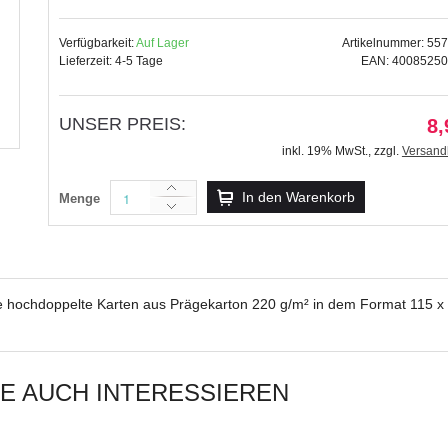
Verfügbarkeit:
Auf Lager
Artikelnummer: 55
Lieferzeit: 4-5 Tage
EAN: 4008525
Grußkarten "gelasert" Rentier rubinr
UNSER PREIS:
8,
15,59 €
inkl. 19% MwSt.
,
zzgl.
Versand
inkl. 19% MwSt.
,
zzgl.
Versandkosten
In den Warenkorb
Menge
e hochdoppelte Karten aus Prägekarton 220 g/m² in dem Format 115 x 1
IE AUCH INTERESSIEREN