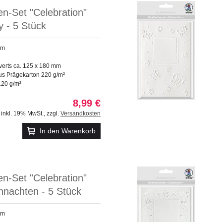
n-Set "Celebration"
 - 5 Stück
mm
verts ca. 125 x 180 mm
us Prägekarton 220 g/m²
120 g/m²
8,99 €
inkl. 19% MwSt.
,
zzgl.
Versandkosten
In den Warenkorb
n-Set "Celebration"
hnachten - 5 Stück
mm