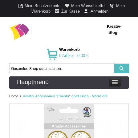
Mein Benutzerkonto
Mein Wunschzettel
Mein
Warenkorb
Zur Kasse
Anmelden
Kreativ-
Blog
Warenkorb
0 Artikel -
0,00 €
Hauptmenü
Home
/
Kreativ Accessoires "Charity" gold Fisch - Motiv 297