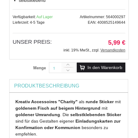
selbstklebend
Verfügbarkeit:
Auf Lager
Artikelnummer: 564000297
Lieferzeit: 4-5 Tage
EAN: 4008525149644
UNSER PREIS:
5,99 €
inkl. 19% MwSt.
,
zzgl.
Versandkosten
In den Warenkorb
Menge
PRODUKTBESCHREIBUNG
Kreativ Accessoires "Charity"
als
runde Sticker
mit
goldenem Fisch auf beigem Hintergrund
mit
goldener Umrandung
. Die
selbstklebenden Sticker
sind für das Gestalten eigener
Einladungskarten zur
Konfirmation oder Kommunion
besonders zu
empfehlen.