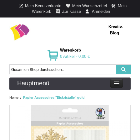
Mein Benutzerkonto
Mein Wunschzettel
Mein
Warenkorb
Zur Kasse
Anmelden
Kreativ-
Blog
Warenkorb
0 Artikel -
0,00 €
Hauptmenü
Home
/
Papier Accessoires "Eiskristalle" gold