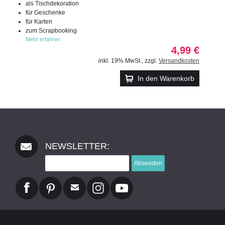
als Tischdekoration
für Geschenke
für Karten
zum Scrapbooking
Mehr erfahren
4,99 €
inkl. 19% MwSt.
,
zzgl.
Versandkosten
In den Warenkorb
NEWSLETTER:
Absenden