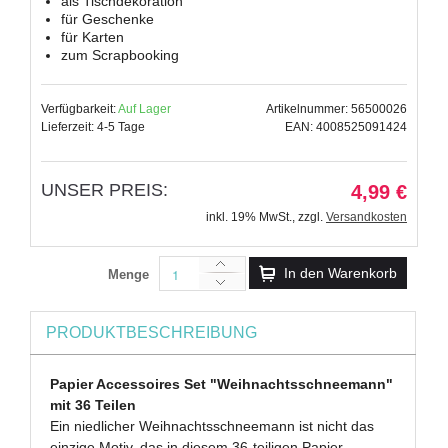
als Tischdekoration
für Geschenke
für Karten
zum Scrapbooking
Verfügbarkeit:
Auf Lager
Artikelnummer: 56500026
Lieferzeit: 4-5 Tage
EAN: 4008525091424
UNSER PREIS:
4,99 €
inkl. 19% MwSt.
,
zzgl.
Versandkosten
In den Warenkorb
Menge
PRODUKTBESCHREIBUNG
Papier Accessoires Set "Weihnachtsschneemann"
mit 36 Teilen
Ein niedlicher Weihnachtsschneemann ist nicht das
einzige Motiv, das in diesem 36-teiligen Papier