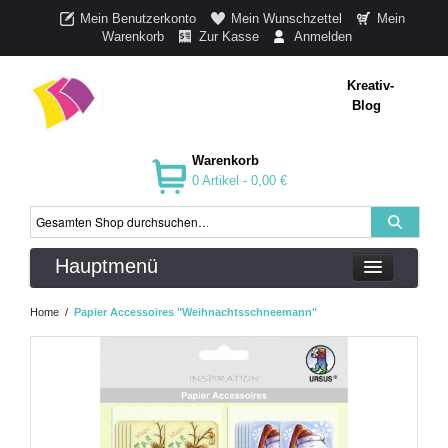
Mein Benutzerkonto
Mein Wunschzettel
Mein
Warenkorb
Zur Kasse
Anmelden
Kreativ-
Blog
Warenkorb
0 Artikel -
0,00 €
Hauptmenü
Home
/
Papier Accessoires "Weihnachtsschneemann"