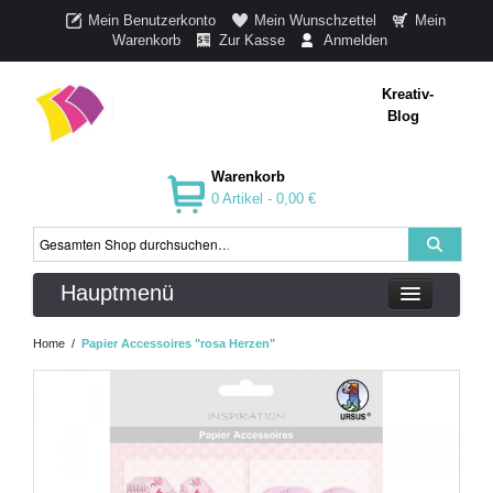
Mein Benutzerkonto
Mein Wunschzettel
Mein
Warenkorb
Zur Kasse
Anmelden
Kreativ-
Blog
Warenkorb
0 Artikel -
0,00 €
Hauptmenü
Home
/
Papier Accessoires "rosa Herzen"