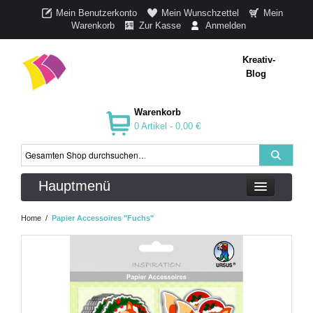
Mein Benutzerkonto
Mein Wunschzettel
Mein
Warenkorb
Zur Kasse
Anmelden
Kreativ-
Blog
Warenkorb
0 Artikel -
0,00 €
Hauptmenü
Home
/
Papier Accessoires "Fuchs"