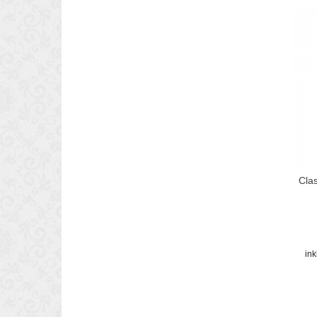
Cla
in