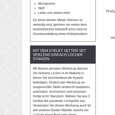
Moosgummi
Stoff
Prett
Leder und vielem mehr.
Da diese kleinen Metall-Teilchen so
vielseitig sind, gehören sie neben dem
herkömmlichen Klebstoff schon fast zur
Grundausstattung eines Hobbybastlers.
in
MIT DEM EYELET SETTER SET
SPIELEND EINFACH LÖCHER
STANZEN
Mit diesem genialen Werkzeug stanzen
Sie mühelos Löcher in ihr Material in
denen Sie anschließend die Eyelets
befestigen. Einfach das Werkzeug an
ausgesuchter Stelle senkrecht platzieren,
andrücken, hochziehen und loslassen.
Fertig ist ihr Stanzloch. Wählen Sie aus 3
Größen die passende Lochgröße aus.
Verwenden Sie dieses Werkzeug auch für
alle anderen Bastel-Objekte, welche ein
Loch für einen Brad oder einen