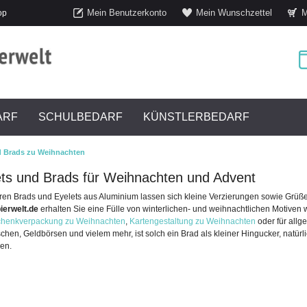
Mein Benutzerkonto
Mein Wunschzettel
M
op
ARF
SCHULBEDARF
KÜNSTLERBEDARF
d Brads zu Weihnachten
ets und Brads für Weihnachten und Advent
ren Brads und Eyelets aus Aluminium lassen sich kleine Verzierungen sowie Grüße
ierwelt.de
erhalten Sie eine Fülle von winterlichen- und weihnachtlichen Motiv
henkverpackung zu Weihnachten
,
Kartengestaltung zu Weihnachten
oder für allg
chen, Geldbörsen und vielem mehr, ist solch ein Brad als kleiner Hingucker, natür
en.