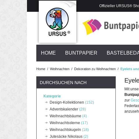
Offizieller URSUS® Sh
HOME
BUNTPAPIER
BASTELBED
Home
/
Weihnachten
/
Dekoration zu Weihnachten
/
Eyelets un
Eyel
DURCHSUCHEN NACH
Mit unse
Buntpap
Kategorie
zur
Gesc
Design-Kollektionen
(152)
Federtas
Adventskalender
(28)
anzuseh
Weihnachtsbäume
(4)
Weihnachtssterne
(17)
Weihnachtskugeln
(18)
Jutesäcke Nikolaus
(2)