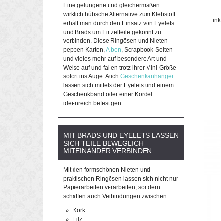
Eine gelungene und gleichermaßen
wirklich hübsche Alternative zum Klebstoff
in
erhält man durch den Einsatz von Eyelets
und Brads um Einzelteile gekonnt zu
verbinden. Diese Ringösen und Nieten
peppen Karten,
Alben
, Scrapbook-Seiten
und vieles mehr auf besondere Art und
Weise auf und fallen trotz ihrer Mini-Größe
sofort ins Auge. Auch
Geschenkanhänger
lassen sich mittels der Eyelets und einem
Geschenkband oder einer Kordel
ideenreich befestigen.
MIT BRADS UND EYELETS LASSEN
SICH TEILE BEWEGLICH
MITEINANDER VERBINDEN
Mit den formschönen Nieten und
praktischen Ringösen lassen sich nicht nur
Papierarbeiten verarbeiten, sondern
schaffen auch Verbindungen zwischen
Kork
Filz