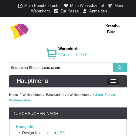
Mein Benutzerkonto
Mein Wunschzettel
Mein
Warenkorb
Zur Kasse
Anmelden
Kreativ-
Blog
Warenkorb
0 Artikel -
0,00 €
Hauptmenü
Home
/
Weihnachten
/
Bastelartikel zu Weihnachten
/
Glitter-Filz zu
Weihnachten
DURCHSUCHEN NACH
Kategorie
Design-Kollektionen
(152)