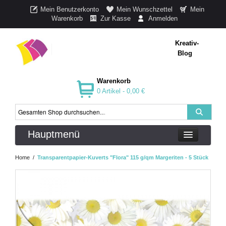
Mein Benutzerkonto
Mein Wunschzettel
Mein
Warenkorb
Zur Kasse
Anmelden
Kreativ-
Blog
Warenkorb
0 Artikel -
0,00 €
Hauptmenü
Home
/
Transparentpapier-Kuverts "Flora" 115 g/qm Margeriten - 5 Stück