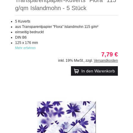
g/qm Islandmohn - 5 Stück
5 Kuverts
aus Transparentpapier "Flora" Islandmohn 115 g/m²
einseitig bedruckt
DIN B6
125 x 176 mm
Mehr erfahren
7,79 €
inkl. 19% MwSt.
,
zzgl.
Versandkosten
In den Warenkorb