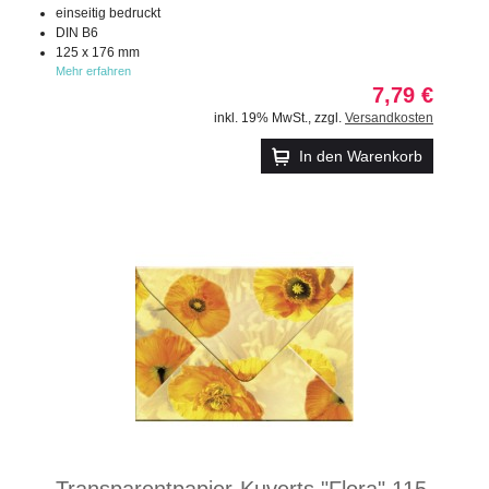
einseitig bedruckt
DIN B6
125 x 176 mm
Mehr erfahren
7,79 €
inkl. 19% MwSt.
,
zzgl.
Versandkosten
In den Warenkorb
Transparentpapier-Kuverts "Flora" 115