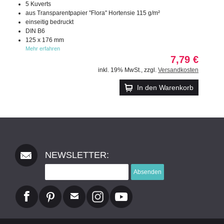
5 Kuverts
aus Transparentpapier "Flora" Hortensie 115 g/m²
einseitig bedruckt
DIN B6
125 x 176 mm
Mehr erfahren
7,79 €
inkl. 19% MwSt.
,
zzgl.
Versandkosten
In den Warenkorb
NEWSLETTER:
Absenden