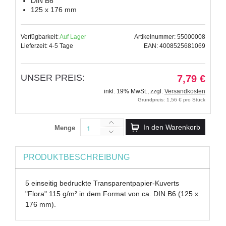
DIN B6
125 x 176 mm
Verfügbarkeit:
Auf Lager
Artikelnummer: 55000008
Lieferzeit: 4-5 Tage
EAN: 4008525681069
UNSER PREIS:
7,79 €
inkl. 19% MwSt.
,
zzgl.
Versandkosten
Grundpreis: 1,56 € pro Stück
In den Warenkorb
Menge
PRODUKTBESCHREIBUNG
5 einseitig bedruckte Transparentpapier-Kuverts
"Flora" 115 g/m² in dem Format von ca. DIN B6 (125 x
176 mm).