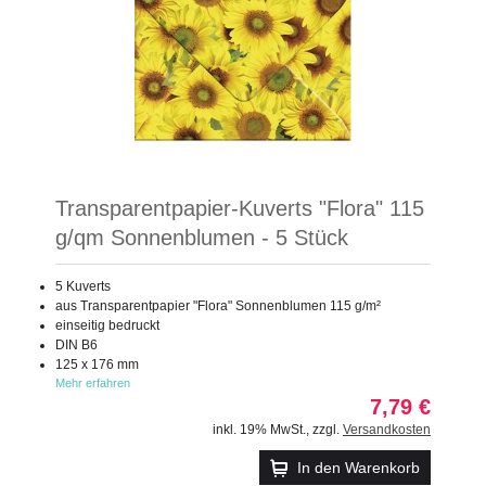
Transparentpapier-Kuverts "Flora" 115
g/qm Sonnenblumen - 5 Stück
5 Kuverts
aus Transparentpapier "Flora" Sonnenblumen 115 g/m²
einseitig bedruckt
DIN B6
125 x 176 mm
Mehr erfahren
7,79 €
inkl. 19% MwSt.
,
zzgl.
Versandkosten
In den Warenkorb