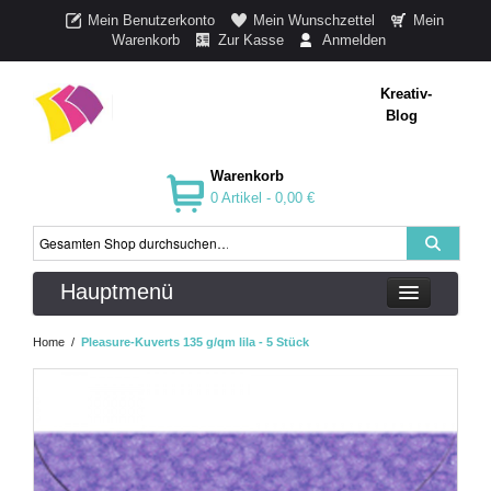
Mein Benutzerkonto
Mein Wunschzettel
Mein
Warenkorb
Zur Kasse
Anmelden
Kreativ-
Blog
Warenkorb
0 Artikel -
0,00 €
Hauptmenü
Home
/
Pleasure-Kuverts 135 g/qm lila - 5 Stück