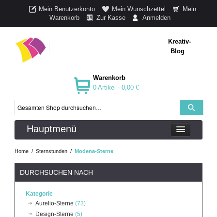
Mein Benutzerkonto
Mein Wunschzettel
Mein
Warenkorb
Zur Kasse
Anmelden
Kreativ-
Blog
Warenkorb
0 Artikel -
0,00 €
Hauptmenü
Home
/
Sternstunden
/
Modena-Sterne
DURCHSUCHEN NACH
Kategorie
Aurelio-Sterne
(73)
Design-Sterne
(5)