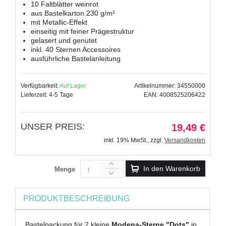
10 Faltblätter weinrot
aus Bastelkarton 230 g/m²
mit Metallic-Effekt
einseitig mit feiner Prägestruktur
gelasert und genutet
inkl. 40 Sternen Accessoires
ausführliche Bastelanleitung
Verfügbarkeit:
Auf Lager
Artikelnummer: 34550000
Lieferzeit: 4-5 Tage
EAN: 4008525206422
UNSER PREIS:
19,49 €
inkl. 19% MwSt.
,
zzgl.
Versandkosten
In den Warenkorb
Menge
PRODUKTBESCHREIBUNG
Bastelpackung für 2 kleine
Modena-Sterne "Dots"
in