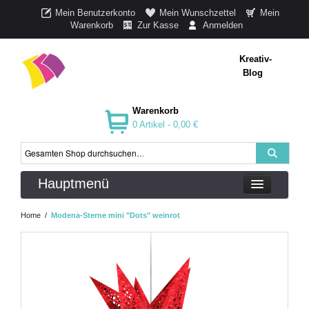
Mein Benutzerkonto
Mein Wunschzettel
Mein
Warenkorb
Zur Kasse
Anmelden
Kreativ-
Blog
Warenkorb
0 Artikel -
0,00 €
Hauptmenü
Home
/
Modena-Sterne mini "Dots" weinrot