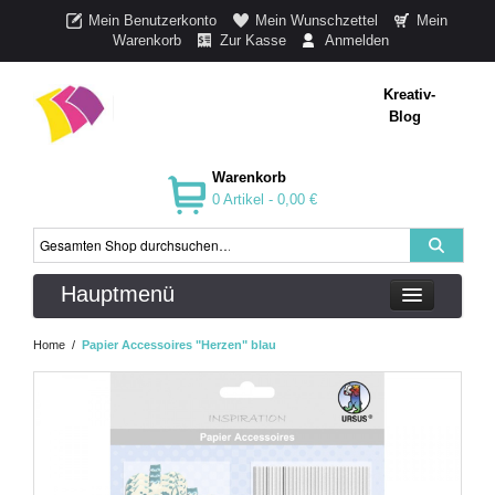
Mein Benutzerkonto
Mein Wunschzettel
Mein
Warenkorb
Zur Kasse
Anmelden
Kreativ-
Blog
Warenkorb
0 Artikel -
0,00 €
Hauptmenü
Home
/
Papier Accessoires "Herzen" blau