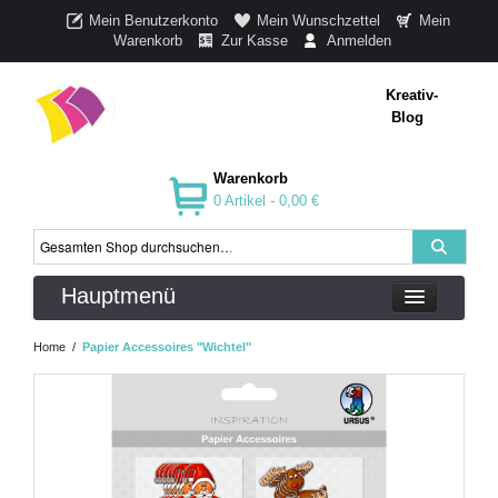
Mein Benutzerkonto
Mein Wunschzettel
Mein
Warenkorb
Zur Kasse
Anmelden
Kreativ-
Blog
Warenkorb
0 Artikel -
0,00 €
Hauptmenü
Home
/
Papier Accessoires "Wichtel"