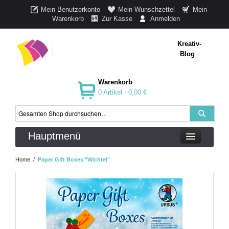
Mein Benutzerkonto
Mein Wunschzettel
Mein
Warenkorb
Zur Kasse
Anmelden
Kreativ-
Blog
Warenkorb
0 Artikel -
0,00 €
Hauptmenü
Home
/
Paper Gift Boxes "Wichtel"