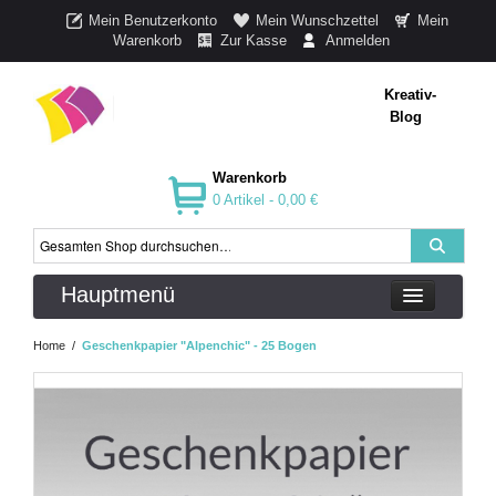
Mein Benutzerkonto
Mein Wunschzettel
Mein
Warenkorb
Zur Kasse
Anmelden
Kreativ-
Blog
Warenkorb
0 Artikel -
0,00 €
Hauptmenü
Home
/
Geschenkpapier "Alpenchic" - 25 Bogen