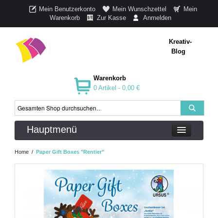
Mein Benutzerkonto
Mein Wunschzettel
Mein
Warenkorb
Zur Kasse
Anmelden
Kreativ-
Blog
Warenkorb
0 Artikel -
0,00 €
Hauptmenü
Home
/
Paper Gift Boxes "Rentier"