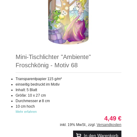
Mini-Tischlichter "Ambiente"
Froschkönig - Motiv 68
Transparentpapier 115 g/m²
einseitig bedruckt im Motiv
Inhalt: 5 Blatt
Größe: 10 x 27 cm
Durchmesser ø 8 cm
10 cm hoch
Mehr erfahren
4,49 €
inkl. 19% MwSt.
,
zzgl.
Versandkosten
In den Warenkorb