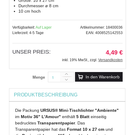
Größe: 10 x 27 cm
Durchmesser ø 8 cm
10 cm hoch
Verfügbarkeit:
Auf Lager
Artikelnummer: 18400036
Lieferzeit: 4-5 Tage
EAN: 4008525142553
UNSER PREIS:
4,49 €
inkl. 19% MwSt.
,
zzgl.
Versandkosten
In den Warenkorb
Menge
PRODUKTBESCHREIBUNG
Die Packung
URSUS® Mini-Tischlichter "Ambiente"
im
Motiv 36" L'Amour"
enthält
5 Blatt
einseitig
bedrucktes
Transparentpapier
. Das
Transparentpapier hat das
Format 10 x 27 cm
und