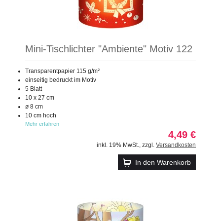
Mini-Tischlichter "Ambiente" Motiv 122
Transparentpapier 115 g/m²
einseitig bedruckt im Motiv
5 Blatt
10 x 27 cm
ø 8 cm
10 cm hoch
Mehr erfahren
4,49 €
inkl. 19% MwSt.
,
zzgl.
Versandkosten
In den Warenkorb